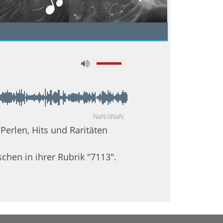
NaN:0NaN
erlen, Hits und Raritäten
hen in ihrer Rubrik "7113".